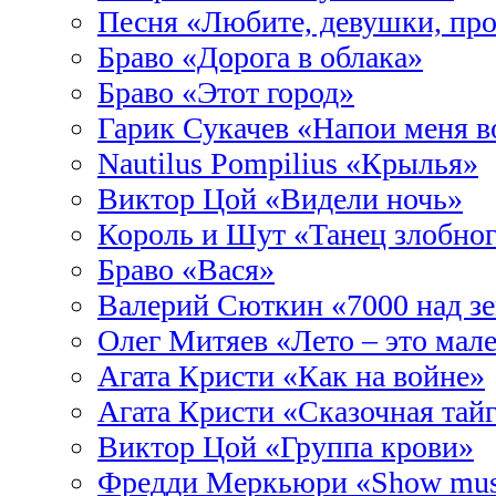
Песня «Любите, девушки, пр
Браво «Дорога в облака»
Браво «Этот город»
Гарик Сукачев «Напои меня в
Nautilus Pompilius «Крылья»
Виктор Цой «Видели ночь»
Король и Шут «Танец злобног
Браво «Вася»
Валерий Сюткин «7000 над з
Олег Митяев «Лето – это мал
Агата Кристи «Как на войне»
Агата Кристи «Сказочная тай
Виктор Цой «Группа крови»
Фредди Меркьюри «Show mus