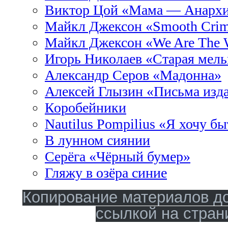
Виктор Цой «Мама — Анарх
Майкл Джексон «Smooth Crim
Майкл Джексон «We Are The 
Игорь Николаев «Старая мел
Александр Серов «Мадонна»
Алексей Глызин «Письма изд
Коробейники
Nautilus Pompilius «Я хочу бы
В лунном сиянии
Серёга «Чёрный бумер»
Гляжу в озёра синие
Копирование материалов до
ссылкой на стран