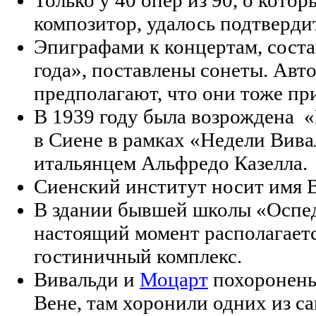
Только у 40 опер из 90, о кото
композитор, удалось подтвердит
Эпиграфами к концертам, сост
года», поставлены сонеты. Авто
предполагают, что они тоже пр
В 1939 году была возрождена «
в Сиене в рамках «Недели Вива
итальянцем Альфредо Казелла.
Сиенский институт носит имя 
В здании бывшей школы «Оспед
настоящий момент располагает
гостиничный комплекс.
Вивальди и
Моцарт
похоронены
Вене, там хоронили одних из с