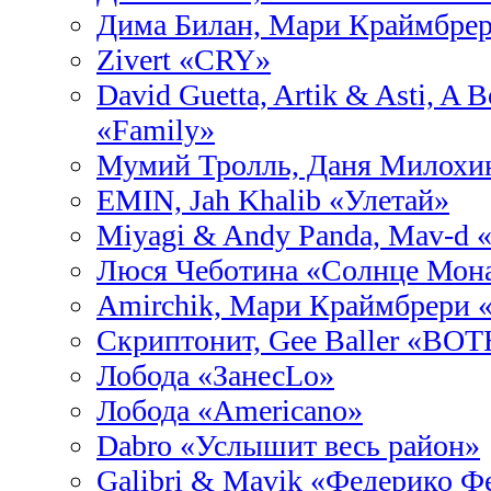
Дима Билан, Мари Краймбрер
Zivert «CRY»
David Guetta, Artik & Asti, A 
«Family»
Мумий Тролль, Даня Милохи
EMIN, Jah Khalib «Улетай»
Miyagi & Andy Panda, Mav-d 
Люся Чеботина «Солнце Мон
Amirchik, Мари Краймбрери 
Скриптонит, Gee Baller «BO
Лобода «ЗанесLo»
Лобода «Americano»
Dabro «Услышит весь район»
Galibri & Mavik «Федерико Ф