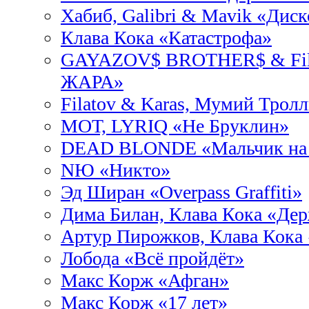
Хабиб, Galibri & Mavik «Дис
Клава Кока «Катастрофа»
GAYAZOV$ BROTHER$ & Fil
ЖАРА»
Filatov & Karas, Мумий Трол
МОТ, LYRIQ «Не Бруклин»
DEAD BLONDE «Мальчик на 
NЮ «Никто»
Эд Ширан «Overpass Graffiti»
Дима Билан, Клава Кока «Де
Артур Пирожков, Клава Кока
Лобода «Всё пройдёт»
Макс Корж «Афган»
Макс Корж «17 лет»