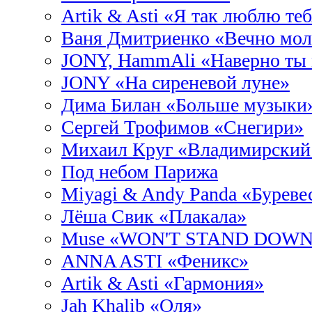
Artik & Asti «Я так люблю те
Ваня Дмитриенко «Вечно мо
JONY, HammAli «Наверно ты
JONY «На сиреневой луне»
Дима Билан «Больше музыки
Сергей Трофимов «Снегири»
Михаил Круг «Владимирский
Под небом Парижа
Miyagi & Andy Panda «Буреве
Лёша Свик «Плакала»
Muse «WON'T STAND DOWN
ANNA ASTI «Феникс»
Artik & Asti «Гармония»
Jah Khalib «Оля»