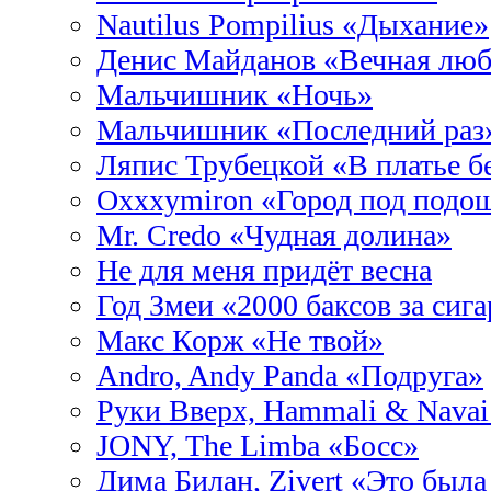
Nautilus Pompilius «Дыхание»
Денис Майданов «Вечная люб
Мальчишник «Ночь»
Мальчишник «Последний раз
Ляпис Трубецкой «В платье б
Oxxxymiron «Город под подо
Mr. Credo «Чудная долина»
Не для меня придёт весна
Год Змеи «2000 баксов за сиг
Макс Корж «Не твой»
Andro, Andy Panda «Подруга»
Руки Вверх, Hammali & Nava
JONY, The Limba «Босс»
Дима Билан, Zivert «Это был