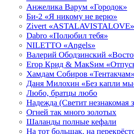
Анжелика Варум «Городок»
Би-2 «Я никому не верю»
Zivert «ASTALAVISTALOVE
Dabro «Полюбил тебя»
NILETTO «Angels»
Валерий Ободзинский «Восто
Егор Крид & МакSим «Отпус
Хамдам Собиров «Тентакчам
Даня Милохин «Без капли мы
Любо, братцы любо
Надежда (Светит незнакомая з
Огней так много золотых
Шаланды полные кефали
На тот большак, на перекрёст