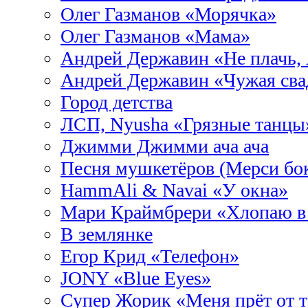
Олег Газманов «Морячка»
Олег Газманов «Мама»
Андрей Державин «Не плачь, 
Андрей Державин «Чужая сва
Город детства
ЛСП, Nyusha «Грязные танцы
Джимми Джимми ача ача
Песня мушкетёров (Мерси бо
HammAli & Navai «У окна»
Мари Краймбрери «Хлопаю в
В землянке
Егор Крид «Телефон»
JONY «Blue Eyes»
Супер Жорик «Меня прёт от т