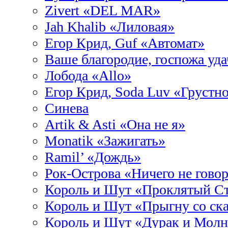
Zivert «DEL MAR»
Jah Khalib «Лиловая»
Егор Крид, Guf «Автомат»
Ваше благородие, госпожа уда
Лобода «Allo»
Егор Крид, Soda Luv «Грустн
Синева
Artik & Asti «Она не я»
Monatik «Зажигать»
Ramil’ «Дождь»
Рок-Острова «Ничего не гово
Король и Шут «Проклятый С
Король и Шут «Прыгну со ск
Король и Шут «Дурак и Мол