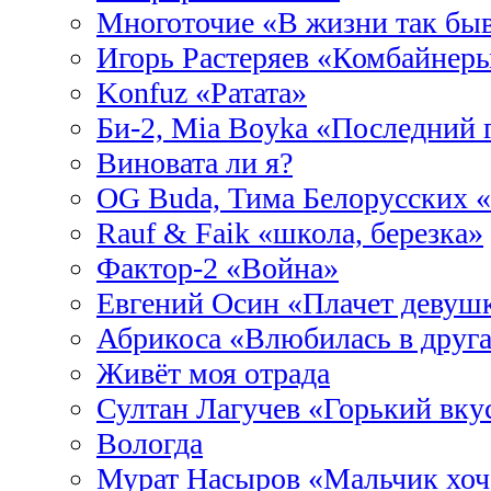
Многоточие «В жизни так бы
Игорь Растеряев «Комбайнер
Konfuz «Ратата»
Би-2, Mia Boyka «Последний 
Виновата ли я?
OG Buda, Тима Белорусских «
Rauf & Faik «школа, березка»
Фактор-2 «Война»
Евгений Осин «Плачет девушк
Абрикоса «Влюбилась в друг
Живёт моя отрада
Султан Лагучев «Горький вку
Вологда
Мурат Насыров «Мальчик хоч