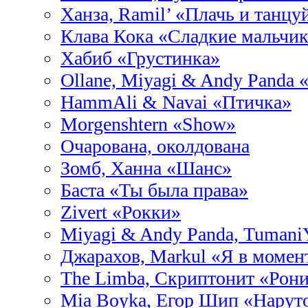
Ханза, Ramil’ «Плачь и танцу
Клава Кока «Сладкие мальчи
Хабиб «Грустинка»
Ollane, Miyagi & Andy Panda 
HammAli & Navai «Птичка»
Morgenshtern «Show»
Очарована, околдована
Зомб, Ханна «Шанс»
Баста «Ты была права»
Zivert «Рокки»
Miyagi & Andy Panda, Tuman
Джарахов, Markul «Я в момен
The Limba, Скриптонит «Рон
Mia Boyka, Егор Шип «Нарут