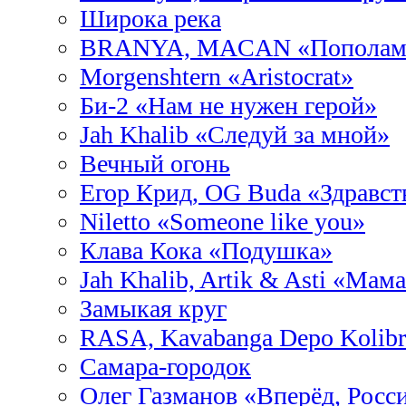
Широка река
BRANYA, MACAN «Пополам
Morgenshtern «Aristocrat»
Би-2 «Нам не нужен герой»
Jah Khalib «Следуй за мной»
Вечный огонь
Егор Крид, OG Buda «Здравст
Niletto «Someone like you»
Клава Кока «Подушка»
Jah Khalib, Artik & Asti «Ма
Замыкая круг
RASA, Kavabanga Depo Kolib
Самара-городок
Олег Газманов «Вперёд, Росс