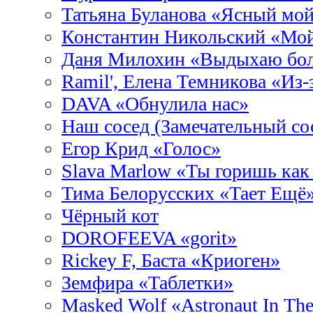
Татьяна Буланова «Ясный мой
Константин Никольский «Мой
Даня Милохин «Выдыхаю бо
Ramil', Елена Темникова «Из-
DAVA «Обнулила нас»
Наш сосед (Замечательный со
Егор Крид «Голос»
Slava Marlow «Ты горишь как
Тима Белорусских «Тает Ещё
Чёрный кот
DOROFEEVA «gorit»
Rickey F, Баста «Криоген»
Земфира «Таблетки»
Masked Wolf «Astronaut In Th