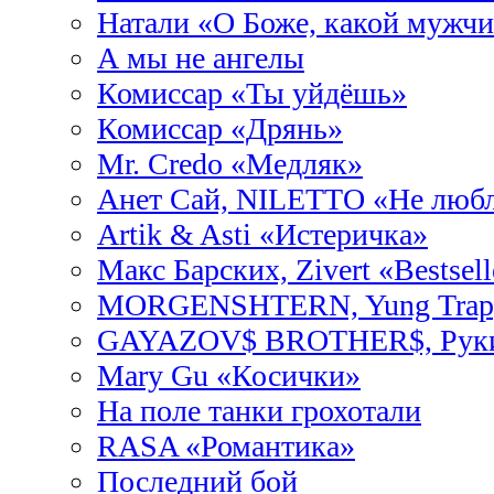
Натали «О Боже, какой мужчи
А мы не ангелы
Комиссар «Ты уйдёшь»
Комиссар «Дрянь»
Mr. Credo «Медляк»
Анет Сай, NILETTO «Не люб
Artik & Asti «Истеричка»
Макс Барских, Zivert «Bestsell
MORGENSHTERN, Yung Trapp
GAYAZOV$ BROTHER$, Руки 
Mary Gu «Косички»
На поле танки грохотали
RASA «Романтика»
Последний бой