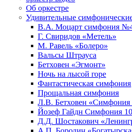
Об оркестре
Удивительные симфонические
В.А. Моцарт симфония №
Г. Свиридов «Метель»
М. Равель «Болеро»
Вальсы Штрауса
Бетховен «Эгмонт»
Ночь на лысой горе
Фантастическая симфония
Прощальная симфония
Л.В. Бетховен «Симфони
Йозеф Гайдн Симфония 10
Д.Д. Шостакович «Ленинг
А.П. Бородин «Богатырск