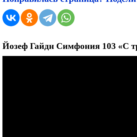
Йозеф Гайдн Симфония 103 «С т