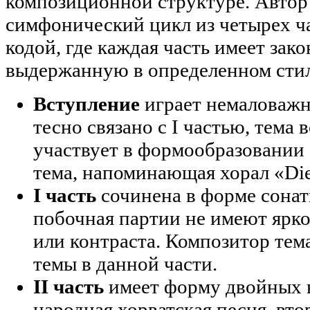
композиционной структуре. Автор 
симфонический цикл из четырех ча
кодой, где каждая часть имеет зак
выдержанную в определенном стил
Вступление
играет немаловажн
тесно связано с I частью, тема
участвует в формообразовании
тема, напоминающая хорал «Dies
I часть
сочинена в форме сонатн
побочная партии не имеют ярк
или контраста. Композитор тем
темы в данной части.
II часть
имеет форму двойных в
народная хорватская песня, вто