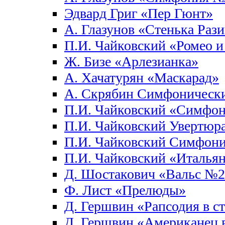
Эдвард Григ «Пер Гюнт»
А. Глазунов «Стенька Раз
П.И. Чайковский «Ромео и
Ж. Бизе «Арлезианка»
А. Хачатурян «Маскарад»
А. Скрябин Симфоническ
П.И. Чайковский «Симфо
П.И. Чайковский Увертюра
П.И. Чайковский Симфон
П.И. Чайковский «Италья
Д. Шостакович «Вальс №
Ф. Лист «Прелюды»
Д. Гершвин «Рапсодия в с
Д. Гершвин «Американец 