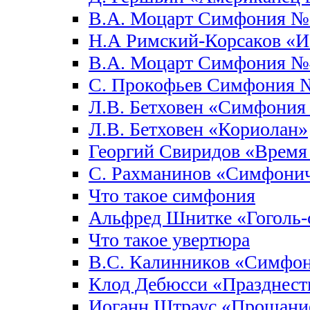
В.А. Моцарт Симфония №
Н.А Римский-Корсаков «И
В.А. Моцарт Симфония №
С. Прокофьев Симфония 
Л.В. Бетховен «Симфони
Л.В. Бетховен «Кориолан»
Георгий Свиридов «Время 
С. Рахманинов «Симфонич
Что такое симфония
Альфред Шнитке «Гоголь-
Что такое увертюра
В.С. Калинников «Симфо
Клод Дебюсси «Празднест
Иоганн Штраус «Прощание