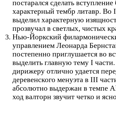
постарался сделать вступление
характерный тембр литавр. Во 
выделил характерную изящност
прозвучал в светлых, чистых кр
Нью-Йоркский филармонически
управлением Леонарда Бернстай
постепенно приглушается во вс
выделить главную тему I части.
дирижеру отлично удается пер
деревенского менуэта в III час
абсолютно выдержан в темпе All
ход валторн звучит четко и ясно