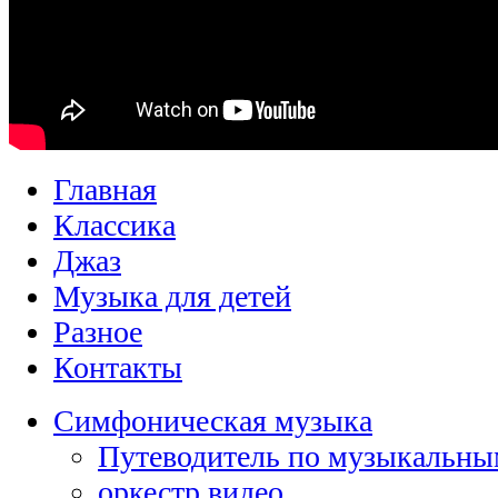
Главная
Классика
Джаз
Музыка для детей
Разное
Контакты
Симфоническая музыка
Путеводитель по музыкальны
оркестр видео