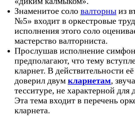
«диким калмыком».
Знаменитое соло
валторны
из в
№5» входит в оркестровые труд
исполнения этого соло оценив
мастерство валторниста.
Прослушав исполнение симфон
предполагают, что тему вступл
кларнет. В действительности е
доверил двум
кларнетам
, звуч
тесситуре, не характерной для 
Эта тема входит в перечень ор
кларнета.