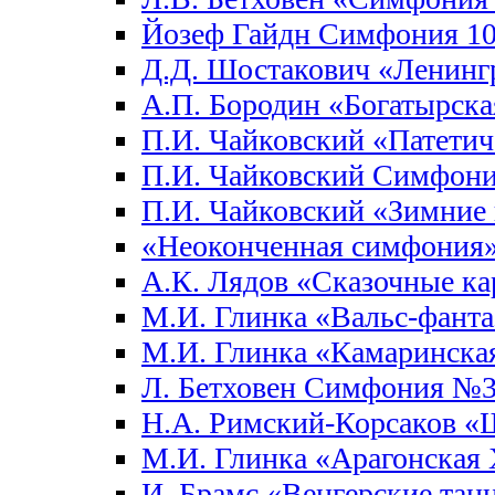
Йозеф Гайдн Симфония 10
Д.Д. Шостакович «Ленинг
А.П. Бородин «Богатырск
П.И. Чайковский «Патети
П.И. Чайковский Симфон
П.И. Чайковский «Зимние 
«Неоконченная симфония
А.К. Лядов «Сказочные к
М.И. Глинка «Вальс-фанта
М.И. Глинка «Камаринска
Л. Бетховен Симфония №3
Н.А. Римский-Корсаков «
М.И. Глинка «Арагонская 
И. Брамс «Венгерские тан