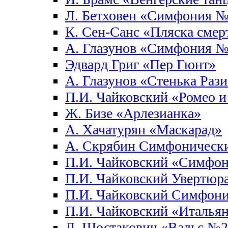
Л. Бетховен «Симфония 
К. Сен-Санс «Пляска смер
А. Глазунов «Симфония 
Эдвард Григ «Пер Гюнт»
А. Глазунов «Стенька Раз
П.И. Чайковский «Ромео и
Ж. Бизе «Арлезианка»
А. Хачатурян «Маскарад»
А. Скрябин Симфоническ
П.И. Чайковский «Симфо
П.И. Чайковский Увертюра
П.И. Чайковский Симфон
П.И. Чайковский «Италья
Д. Шостакович «Вальс №