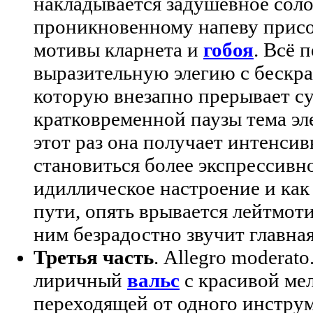
накладывается задушевное соло
проникновенному напеву прис
мотивы кларнета и
гобоя
. Всё 
выразительную элегию с бескр
которую внезапно прерывает су
кратковременной паузы тема эл
этот раз она получает интенсив
становиться более экспрессивн
идиллическое настроение и как 
пути, опять врывается лейтмоти
ним безрадостно звучит главная
Третья часть
. Allegro moderat
лиричный
вальс
с красивой ме
переходящей от одного инструм