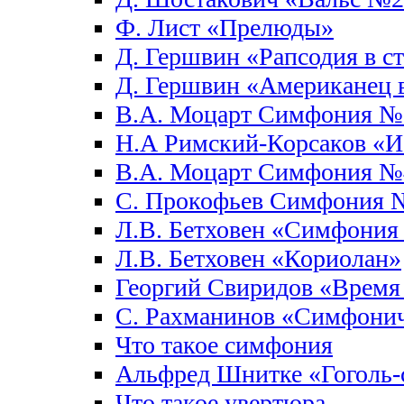
Ф. Лист «Прелюды»
Д. Гершвин «Рапсодия в с
Д. Гершвин «Американец 
В.А. Моцарт Симфония №
Н.А Римский-Корсаков «И
В.А. Моцарт Симфония №
С. Прокофьев Симфония 
Л.В. Бетховен «Симфони
Л.В. Бетховен «Кориолан»
Георгий Свиридов «Время 
С. Рахманинов «Симфонич
Что такое симфония
Альфред Шнитке «Гоголь-
Что такое увертюра