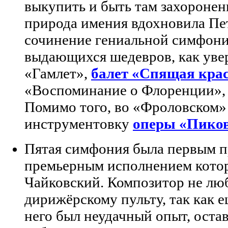
выкупить и быть там захороне
природа имения вдохновила Пет
сочинение гениальной симфонии
выдающихся шедевров, как уве
«Гамлет»,
балет «Спящая кра
«Воспоминание о Флоренции», р
Помимо того, во «Фроловском» 
инструментовку
оперы «Пиков
Пятая симфония была первым п
премьерным исполнением кото
Чайковский. Композитор не люб
дирижёрскому пульту, так как е
него был неудачный опыт, оста