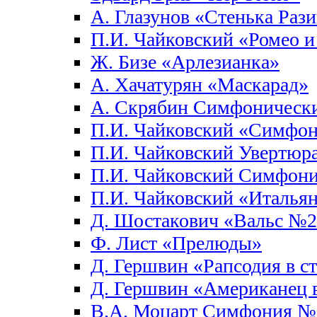
А. Глазунов «Стенька Раз
П.И. Чайковский «Ромео и
Ж. Бизе «Арлезианка»
А. Хачатурян «Маскарад»
А. Скрябин Симфоническ
П.И. Чайковский «Симфо
П.И. Чайковский Увертюра
П.И. Чайковский Симфон
П.И. Чайковский «Италья
Д. Шостакович «Вальс №
Ф. Лист «Прелюды»
Д. Гершвин «Рапсодия в с
Д. Гершвин «Американец 
В.А. Моцарт Симфония №