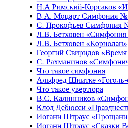
Н.А Римский-Корсаков «И
В.А. Моцарт Симфония №
С. Прокофьев Симфония 
Л.В. Бетховен «Симфони
Л.В. Бетховен «Кориолан»
Георгий Свиридов «Время 
С. Рахманинов «Симфонич
Что такое симфония
Альфред Шнитке «Гоголь-
Что такое увертюра
В.С. Калинников «Симфо
Клод Дебюсси «Празднест
Иоганн Штраус «Прощание
Иоганн Штраус «Сказки Ве