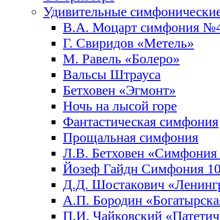
Удивительные симфонические
В.А. Моцарт симфония №
Г. Свиридов «Метель»
М. Равель «Болеро»
Вальсы Штрауса
Бетховен «Эгмонт»
Ночь на лысой горе
Фантастическая симфония
Прощальная симфония
Л.В. Бетховен «Симфони
Йозеф Гайдн Симфония 10
Д.Д. Шостакович «Ленинг
А.П. Бородин «Богатырск
П.И. Чайковский «Патети