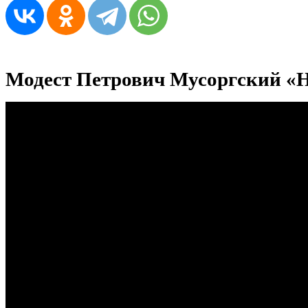
Модест Петрович Мусоргский «Н