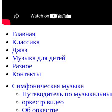
Главная
Классика
Джаз
Музыка для детей
Разное
Контакты
Симфоническая музыка
Путеводитель по музыкальны
оркестр видео
Об оркестре