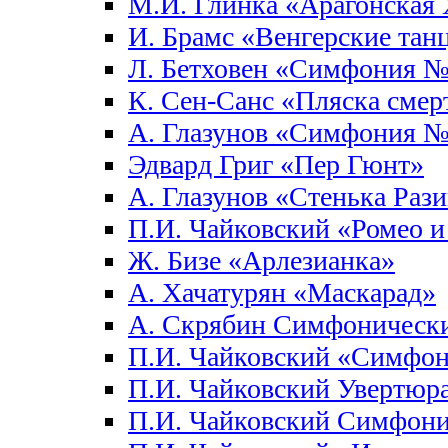
М.И. Глинка «Арагонская 
И. Брамс «Венгерские тан
Л. Бетховен «Симфония 
К. Сен-Санс «Пляска смер
А. Глазунов «Симфония 
Эдвард Григ «Пер Гюнт»
А. Глазунов «Стенька Раз
П.И. Чайковский «Ромео и
Ж. Бизе «Арлезианка»
А. Хачатурян «Маскарад»
А. Скрябин Симфоническ
П.И. Чайковский «Симфо
П.И. Чайковский Увертюра
П.И. Чайковский Симфон