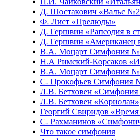
П.И. Чайковский «Италья
Д. Шостакович «Вальс №
Ф. Лист «Прелюды»
Д. Гершвин «Рапсодия в с
Д. Гершвин «Американец 
В.А. Моцарт Симфония №
Н.А Римский-Корсаков «И
В.А. Моцарт Симфония №
С. Прокофьев Симфония 
Л.В. Бетховен «Симфони
Л.В. Бетховен «Кориолан»
Георгий Свиридов «Время 
С. Рахманинов «Симфонич
Что такое симфония